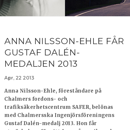
RESEAR
GET IN
REVE
IDEA
SAFER 
GETTIN
NATUR
CONTAC
SAFE
ANNA NILSSON-EHLE FÅR
DRIVI
GUSTAF DALÉN-
OPEN
MEDALJEN 2013
HUMA
TEST
Apr, 22 2013
Anna Nilsson-Ehle, föreståndare på
Chalmers fordons- och
trafiksäkerhetscentrum SAFER, belönas
med Chalmersska Ingenjörsföreningens
Gustaf Dalén-medalj 2013. Hon får