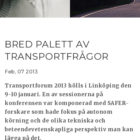
RESEAR
GET IN
REVE
IDEA
SAFER 
GETTIN
NATUR
CONTAC
SAFE
BRED PALETT AV
DRIVI
TRANSPORTFRÅGOR
OPEN
HUMA
Feb, 07 2013
TEST
Transportforum 2013 hölls i Linköping den
9-10 januari. En av sessionerna på
konferensen var komponerad med SAFER-
forskare som hade fokus på autonom
körning och de olika tekniska och
beteendevetenskapliga perspektiv man kan
lägga på det.