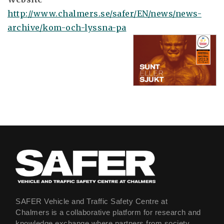
http://www.chalmers.se/safer/EN/news/news-
archive/kom-och-lyssna-pa
SAFER Vehicle and Traffic Safety Centre at
Chalmers is a collaborative platform for research and
knowledge exchange where partners from society,