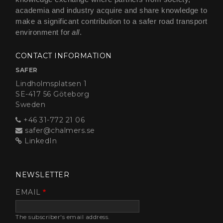
academia and industry acquire and share knowledge to
make a significant contribution to a safer road transport
environment for
all
.
CONTACT INFORMATION
SAFER
Lindholmsplatsen 1
SE-417 56 Göteborg
Sweden
+46 31-772 21 06
safer@chalmers.se
LinkedIn
NEWSLETTER
EMAIL
The subscriber's email address.