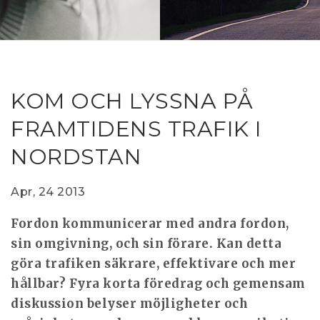
RESEAR
GET IN
REVE
IDEA
SAFER 
GETTIN
NATUR
CONTAC
SAFE
KOM OCH LYSSNA PÅ
DRIVI
FRAMTIDENS TRAFIK I
OPEN
NORDSTAN
HUMA
TEST
Apr, 24 2013
Fordon kommunicerar med andra fordon,
sin omgivning, och sin förare. Kan detta
göra trafiken säkrare, effektivare och mer
hållbar? Fyra korta föredrag och gemensam
diskussion belyser möjligheter och